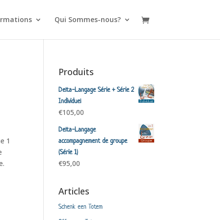
rmations
Qui Sommes-nous?
Produits
Delta-Langage Série + Série 2
Individuel
€
105,00
Delta-Langage
e 1
accompagnement de groupe
e
(Série 1)
e.
€
95,00
Articles
Schenk een Totem