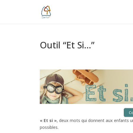
Outil “Et Si…”
C
« Et si »
, deux mots qui donnent aux enfants un
possibles.