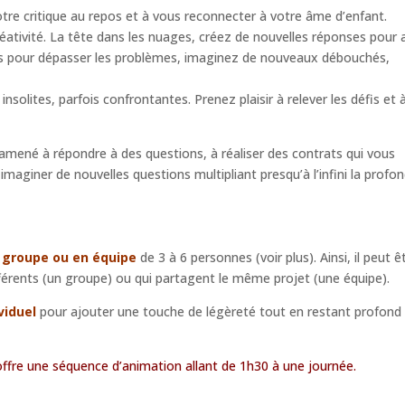
otre critique au repos et à vous reconnecter à votre âme d’enfant.
tivité. La tête dans les nuages, créez de nouvelles réponses pour a
ons pour dépasser les problèmes, imaginez de nouveaux débouchés,
solites, parfois confrontantes. Prenez plaisir à relever les défis et 
 amené à répondre à des questions, à réaliser des contrats qui vous
aginer de nouvelles questions multipliant presqu’à l’infini la profo
 groupe ou en équipe
de 3 à 6 personnes (voir plus). Ainsi, il peut ê
férents (un groupe) ou qui partagent le même projet (une équipe).
viduel
pour ajouter une touche de légèreté tout en restant profond
 offre une séquence d’animation allant de 1h30 à une journée.