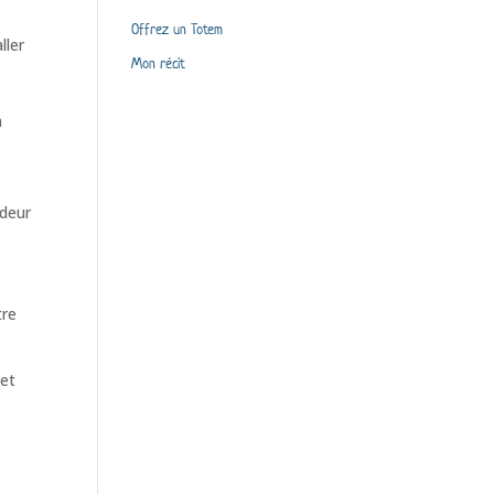
Offrez un Totem
ller
Mon récit
à
ndeur
tre
 et