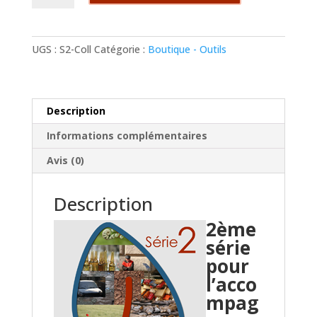
Delta-
Langage
accompagnement
UGS :
S2-Coll
Catégorie :
Boutique - Outils
collectif
(Série
2)
Description
Informations complémentaires
Avis (0)
Description
2ème
série
pour
l’acco
mpag