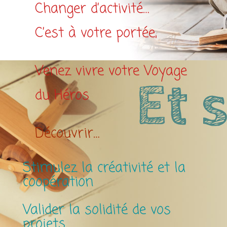
Changer d’activité…
C’est à votre portée,
Venez vivre votre Voyage
du Héros
Découvrir…
Stimulez la créativité et la
coopération
Valider la solidité de vos
projets