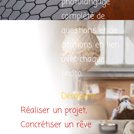
photolangage
complèté de
questions et de
citations en lien
avec chaque
photo.
Découvrir…
Réaliser un projet,
Concrétiser un rêve