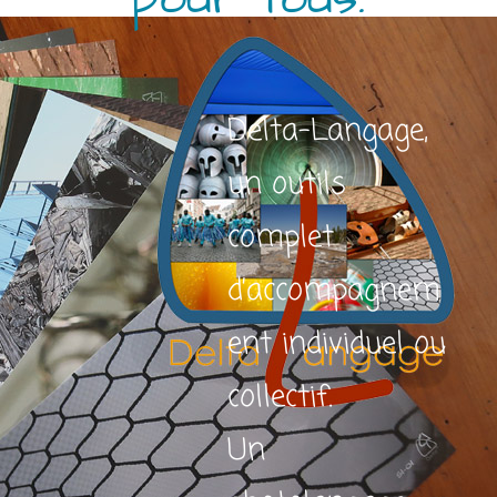
Delta-Langage,
un outils
complet
d’accompagnem
ent individuel ou
collectif.
Un