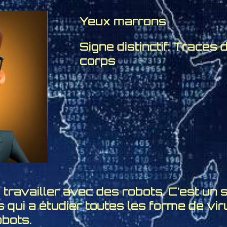
Yeux marrons
Signe distinctif: Traces 
corps
s travailler avec des robots. C’est un 
 qui a étudier toutes les forme de vi
obots.