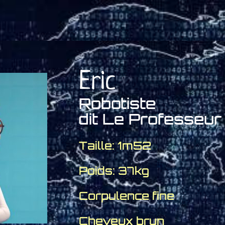
Eric
Robotiste
dit Le Professeur
Taille: 1m52
Poids: 37kg
Corpulence fine
Cheveux brun